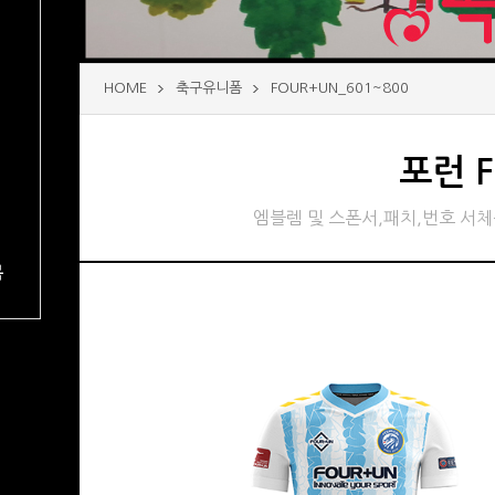
HOME
축구유니폼
FOUR+UN_601~800
포런 
엠블렘 및 스폰서,패치,번호 서
복