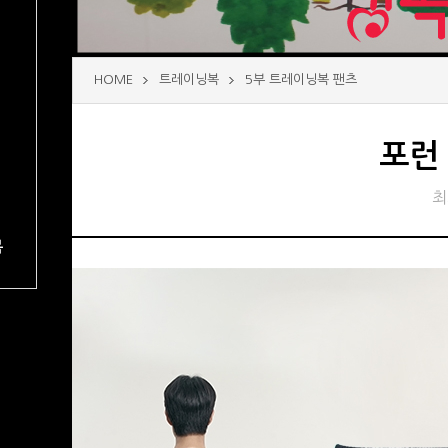
HOME
트레이닝복
5부 트레이닝복 팬츠
포런 
최
복