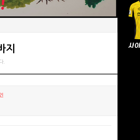
반바지
다.
인